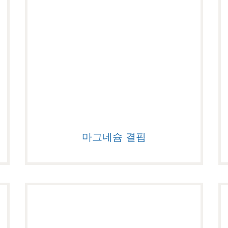
마그네슘 결핍
마그네슘 결핍