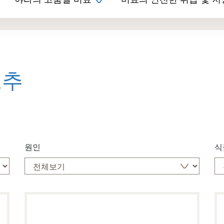
야라의 고품질 비료
비료의 안전한 취급 및 저
고추
원인
식