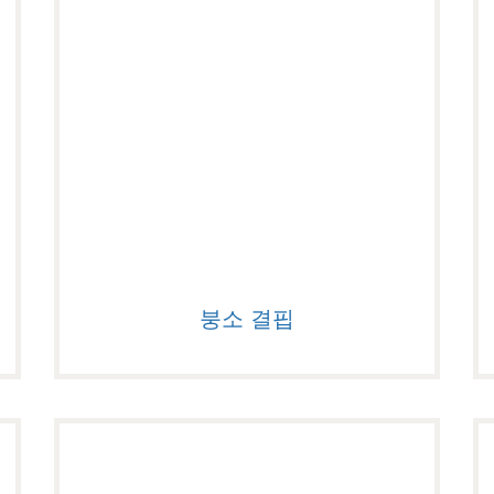
붕소 결핍
붕소 결핍