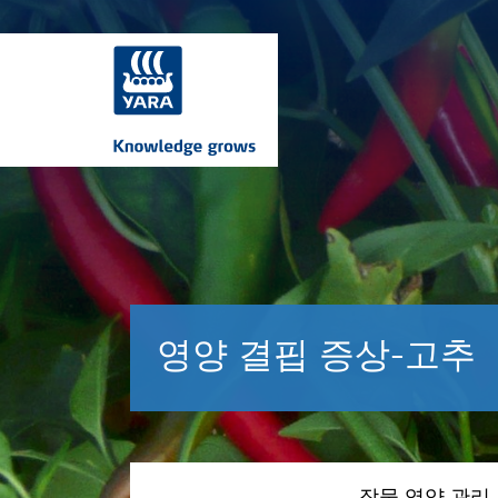
영양 결핍 증상-고추