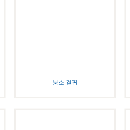
붕소 결핍
붕소 결핍