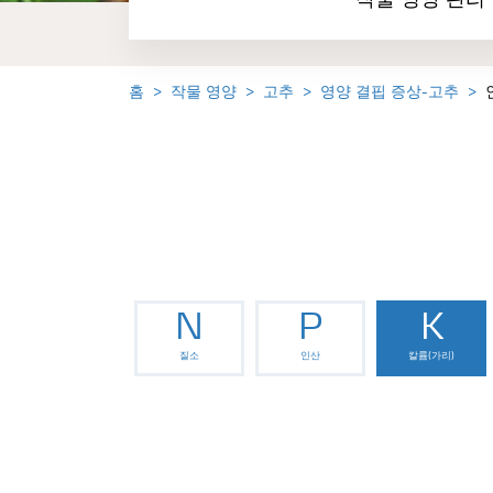
작물 영양 관리
홈
작물 영양
고추
영양 결핍 증상-고추
N
P
K
질소
인산
칼륨(가리)