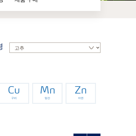
장
제품 구매
경
Cu
Mn
Zn
구리
망간
아연