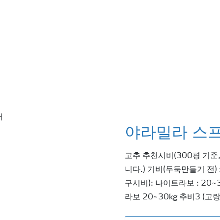
야라밀라 스
고추 추천시비(300평 기준
니다.) 기비(두둑만들기 전) 
구시비): 나이트라보 : 20~
라보 20~30kg 추비3 (고