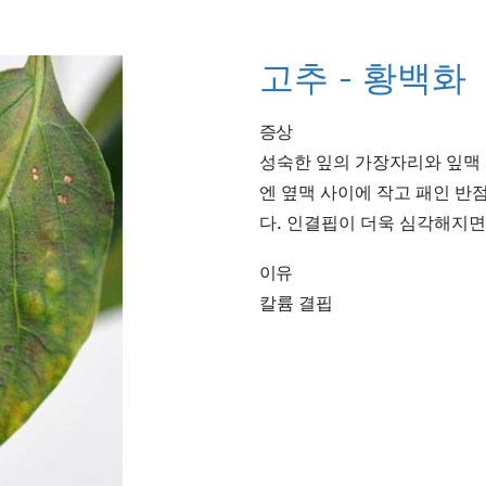
고추 - 황백화
증상
성숙한 잎의 가장자리와 잎맥 
엔 옆맥 사이에 작고 패인 반
다. 인결핍이 더욱 심각해지면
이유
칼륨 결핍