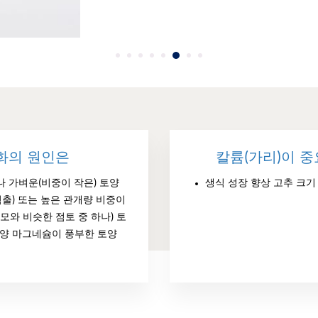
화의 원인은
칼륨(가리)이 
래나 가벼운(비중이 작은) 토양
생식 성장 향상 고추 크기
침출) 또는 높은 관개량 비중이
모와 비슷한 점토 중 하나) 토
토양 마그네슘이 풍부한 토양