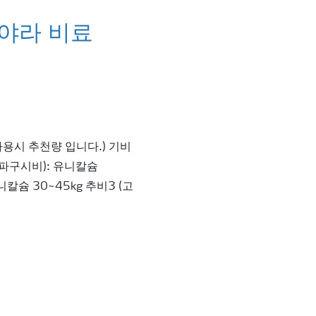
 야라 비료
사용시 추천량 입니다.) 기비
 (파구시비): 유니칼슘
니칼슘 30~45kg 추비3 (고