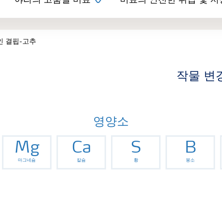
야라의 고품질 비료
비료의 안전한 취급 및 저
인 결핍-고추
작물 변
영양소
Mg
Ca
S
B
마그네슘
칼슘
황
붕소