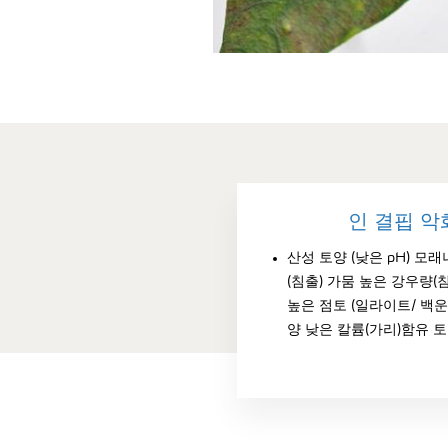
인 결핍 악
산성 토양 (낮은 pH) 모
(침출) 가뭄 높은 강우량(
높은 점토 (일라이트/ 백운
양 낮은 칼륨(가리)함유 