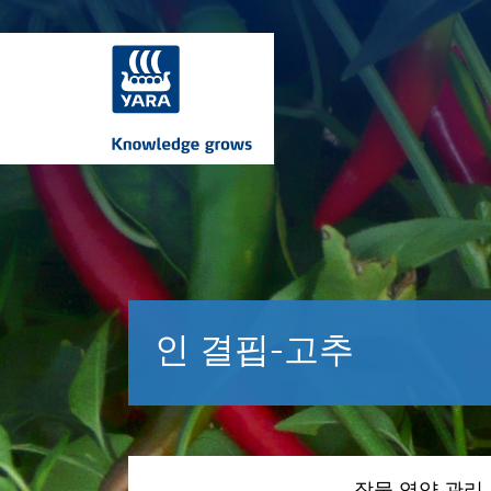
인 결핍-고추