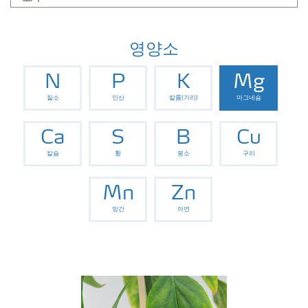
영양소
N
P
K
Mg
질소
인산
칼륨(가리)
마그네슘
Ca
S
B
Cu
칼슘
황
붕소
구리
Mn
Zn
망간
아연