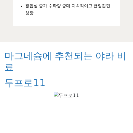
광합성 증가 수확량 증대 지속적이고 균형잡힌
성장
마그네슘에 추천되는 야라 비
료
두프로11