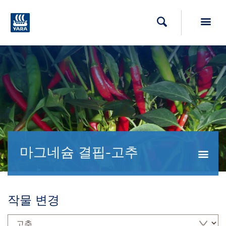
Toggl
검색
마그네슘 결핍-고추
Togg
작물 변경