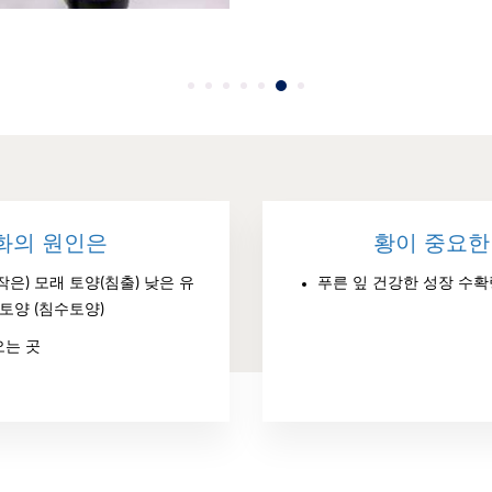
화의 원인은
황이 중요한
은) 모래 토양(침출) 낮은 유
푸른 잎 건강한 성장 수확
토양 (침수토양)
오는 곳