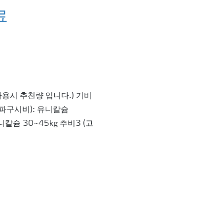
료
사용시 추천량 입니다.) 기비
 (파구시비): 유니칼슘
니칼슘 30~45kg 추비3 (고