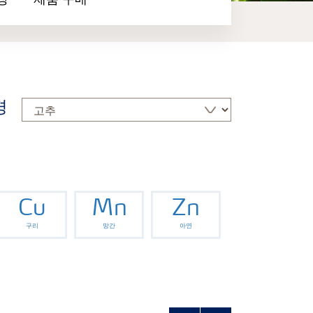
장
제품 구매
경
Cu
Mn
Zn
구리
망간
아연