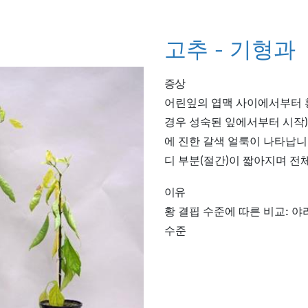
고추 - 기형과
증상
어린잎의 엽맥 사이에서부터 
경우 성숙된 잎에서부터 시작)
에 진한 갈색 얼룩이 나타납니
디 부분(절간)이 짧아지며 전
이유
황 결핍 수준에 따른 비교: 야라
수준