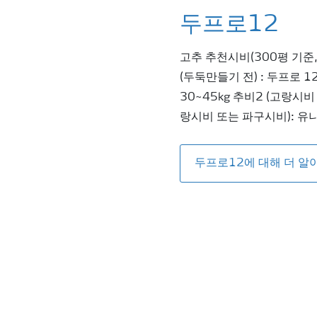
두프로12
고추 추천시비(300평 기준
(두둑만들기 전) : 두프로 1
30~45kg 추비2 (고랑시비
랑시비 또는 파구시비): 유니
두프로12에 대해 더 알