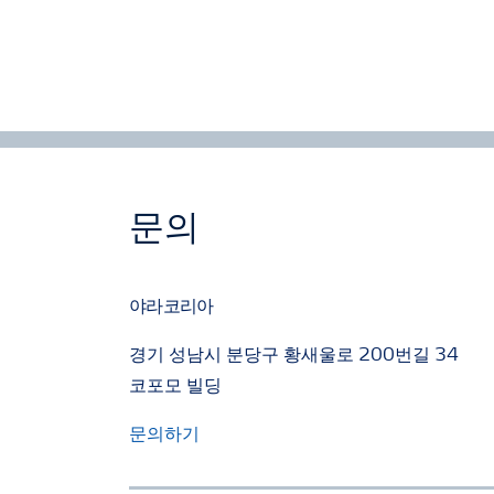
문의
야라코리아
경기 성남시 분당구 황새울로 200번길 34
코포모 빌딩
문의하기