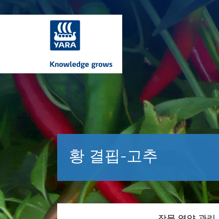
황 결핍-고추