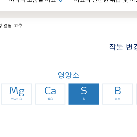
야라의 고품질 비료
비료의 안전한 취급 및 저
황 결핍-고추
작물 변
영양소
Mg
Ca
S
B
마그네슘
칼슘
황
붕소