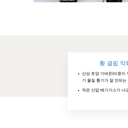
황 결핍 악
산성 토양 가벼운(비중이 작
기 물질 통기가 잘 안되는 
적은 산업 배기가스가 나