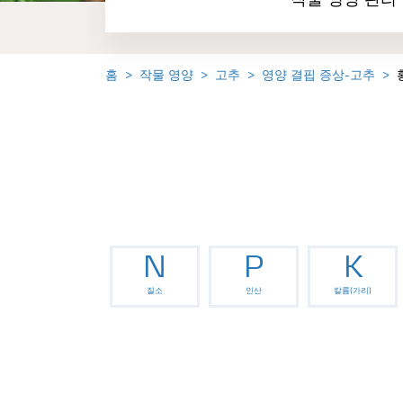
작물 영양 관리
홈
작물 영양
고추
영양 결핍 증상-고추
N
P
K
질소
인산
칼륨(가리)