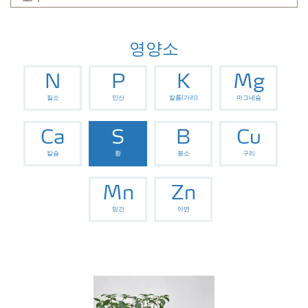
영양소
N
P
K
Mg
질소
인산
칼륨(가리)
마그네슘
Ca
S
B
Cu
칼슘
황
붕소
구리
Mn
Zn
망간
아연