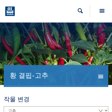
Toggl
검색
황 결핍-고추
Togg
작물 변경