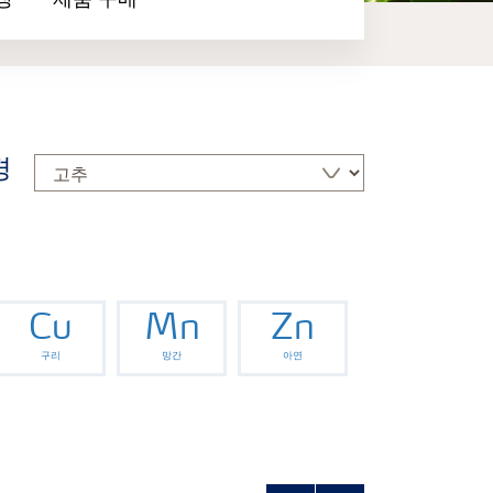
장
제품 구매
경
Cu
Mn
Zn
구리
망간
아연