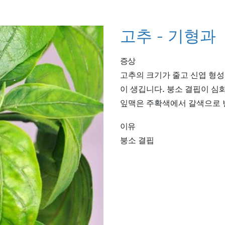
고추 - 기형과
증상
고추의 크기가 줄고 신엽 형성
이 생깁니다. 붕소 결핍이 심
잎맥은 주확색에서 갈색으로 
이유
붕소 결핍