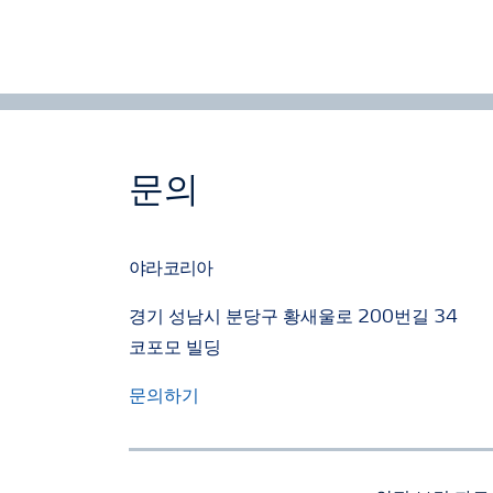
문의
야라코리아
경기 성남시 분당구 황새울로 200번길 34
코포모 빌딩
문의하기