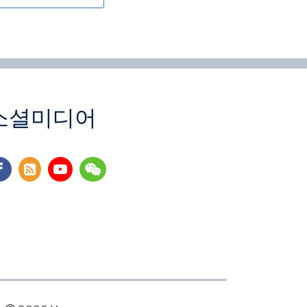
소셜미디어
cebook
rss
youtube
wechat