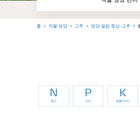
작물 영양 관리
홈
작물 영양
고추
영양 결핍 증상-고추
N
P
K
질소
인산
칼륨(가리)