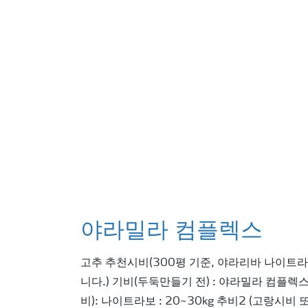
야라밀라 컴플렉스
고추 추천시비(300평 기준, 야라리바 나이트
니다.) 기비(두둑만들기 전) : 야라밀라 컴플렉스 
비): 나이트라보 : 20~30kg 추비2 (고랑시비