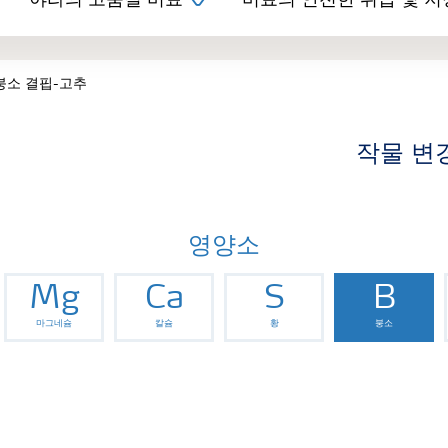
야라의 고품질 비료
비료의 안전한 취급 및 저
붕소 결핍-고추
작물 변
영양소
Mg
Ca
S
B
마그네슘
칼슘
황
붕소