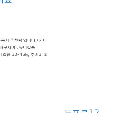
비료
사용시 추천량 입니다.) 기비
 (파구시비): 유니칼슘
니칼슘 30~45kg 추비3 (고