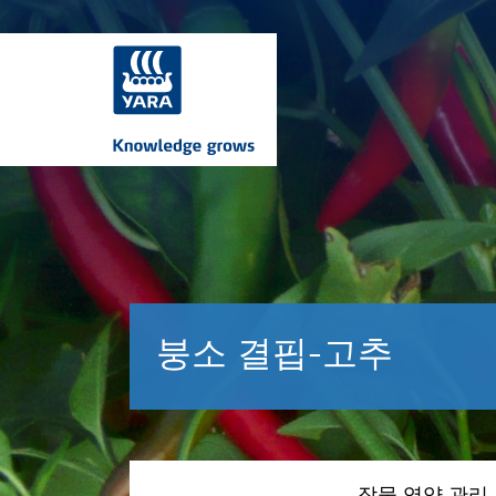
붕소 결핍-고추