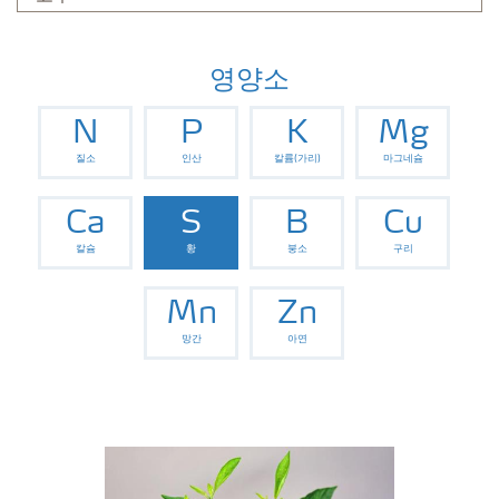
영양소
N
P
K
Mg
질소
인산
칼륨(가리)
마그네슘
Ca
S
B
Cu
칼슘
황
붕소
구리
Mn
Zn
망간
아연