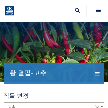
Toggl
검색
황 결핍-고추
Togg
작물 변경