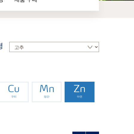
장
제품 구매
경
Cu
Mn
Zn
구리
망간
아연