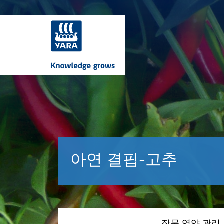
아연 결핍-고추