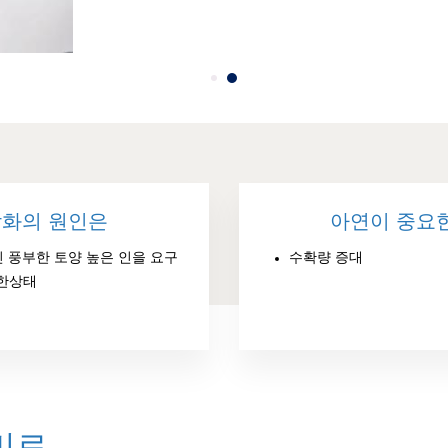
악화의 원인은
아연이 중요
인 풍부한 토양 높은 인을 요구
수확량 증대
습한상태