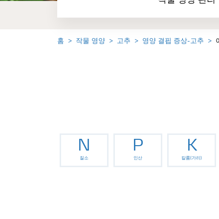
작물 영양 관리
홈
작물 영양
고추
영양 결핍 증상-고추
N
P
K
질소
인산
칼륨(가리)