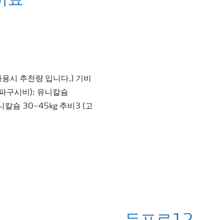
비료
사용시 추천량 입니다.) 기비
 (파구시비): 유니칼슘
니칼슘 30~45kg 추비3 (고