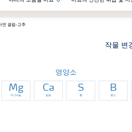
야라의 고품질 비료
비료의 안전한 취급 및 저
아연 결핍-고추
작물 변
영양소
Mg
Ca
S
B
마그네슘
칼슘
황
붕소