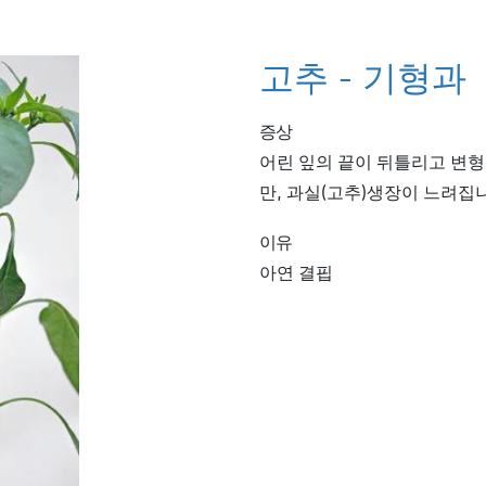
고추 - 기형과
증상
어린 잎의 끝이 뒤틀리고 변형
만, 과실(고추)생장이 느려집
이유
아연 결핍