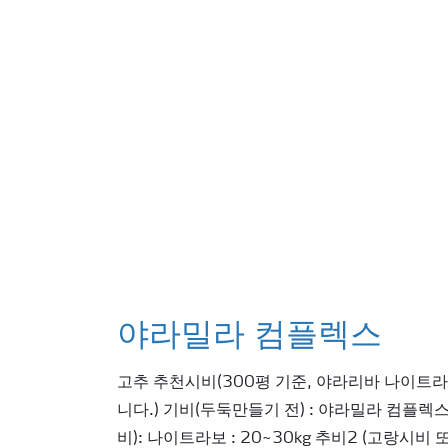
야라밀라 컴플렉스
고추 추천시비(300평 기준, 야라리바 나이트
니다.) 기비(두둑만들기 전) : 야라밀라 컴플렉스 
비): 나이트라보 : 20~30kg 추비2 (고랑시비