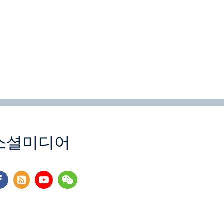
소셜미디어
cebook
rss
youtube
wechat