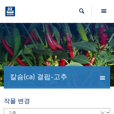
Toggl
검색
칼슘(ca) 결핍-고추
Togg
작물 변경