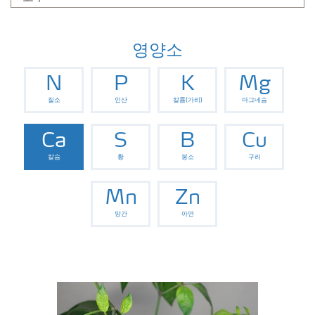
영양소
N
P
K
Mg
질소
인산
칼륨(가리)
마그네슘
Ca
S
B
Cu
칼슘
황
붕소
구리
Mn
Zn
망간
아연