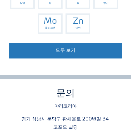
칼슘
황
철
망간
Mo
Zn
몰리브덴
아연
모두 보기
문의
야라코리아
경기 성남시 분당구 황새울로 200번길 34
코포모 빌딩