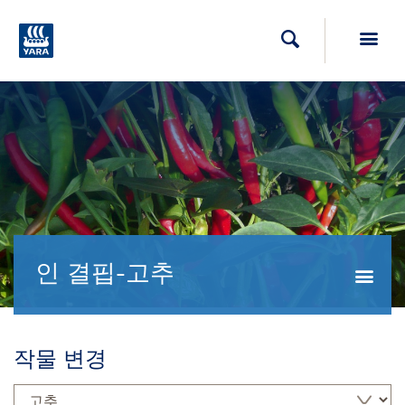
Toggl
검색
인 결핍-고추
Togg
작물 변경