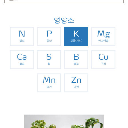
영양소
N
P
K
Mg
질소
인산
칼륨(가리)
마그네슘
Ca
S
B
Cu
칼슘
황
붕소
구리
Mn
Zn
망간
아연