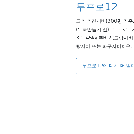
두프로12
고추 추천시비(300평 기준
(두둑만들기 전) : 두프로 1
30~45kg 추비2 (고랑시비
랑시비 또는 파구시비): 유니
두프로12에 대해 더 알