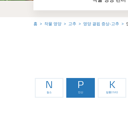
작물 영양 관리
홈
작물 영양
고추
영양 결핍 증상-고추
N
P
K
질소
인산
칼륨(가리)