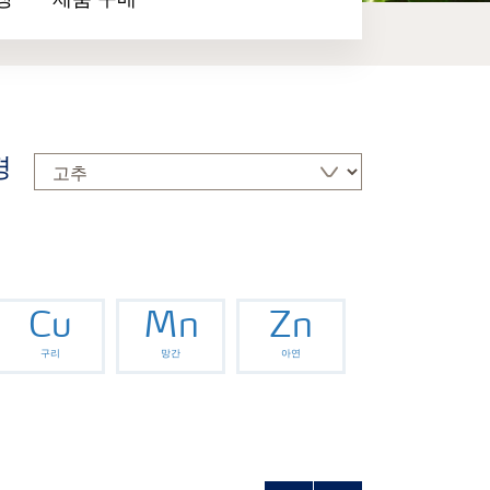
장
제품 구매
경
Cu
Mn
Zn
구리
망간
아연