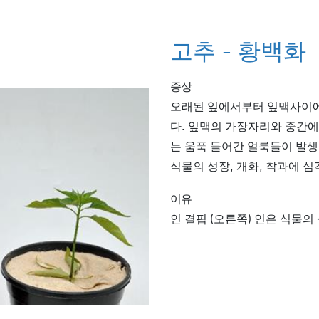
고추 - 황백화
증상
오래된 잎에서부터 잎맥사이
다. 잎맥의 가장자리와 중간
는 움푹 들어간 얼룩들이 발생
식물의 성장, 개화, 착과에 심
이유
인 결핍 (오른쪽) 인은 식물의