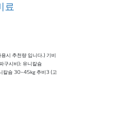
비료
사용시 추천량 입니다.) 기비
 (파구시비): 유니칼슘
니칼슘 30~45kg 추비3 (고