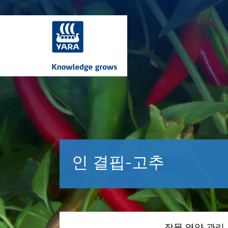
인 결핍-고추