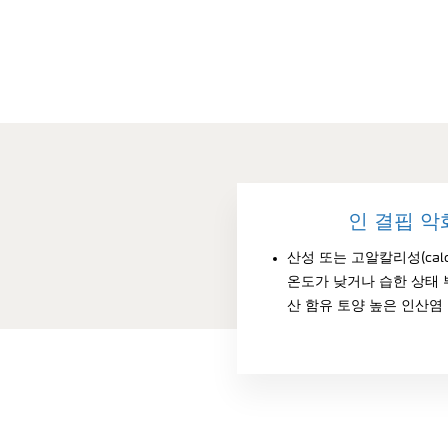
인 결핍 악
산성 또는 고알칼리성(calc
온도가 낮거나 습한 상태 
산 함유 토양 높은 인산염