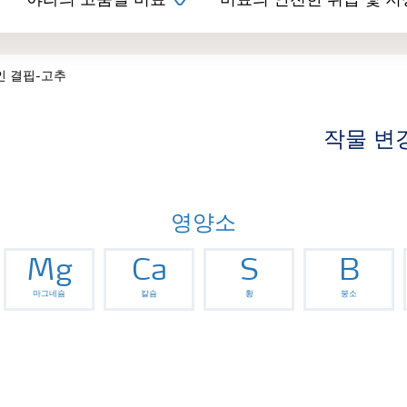
야라의 고품질 비료
비료의 안전한 취급 및 저
인 결핍-고추
작물 변
영양소
Mg
Ca
S
B
마그네슘
칼슘
황
붕소