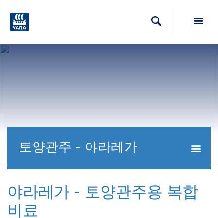
Toggl
검색
토양관주 - 야라레가
Togg
야라레가 - 토양관주용 복합
비료