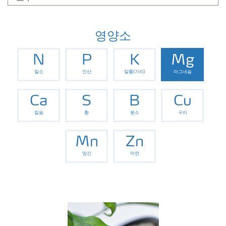
영양소
N
P
K
Mg
질소
인산
칼륨(가리)
마그네슘
Ca
S
B
Cu
칼슘
황
붕소
구리
Mn
Zn
망간
아연