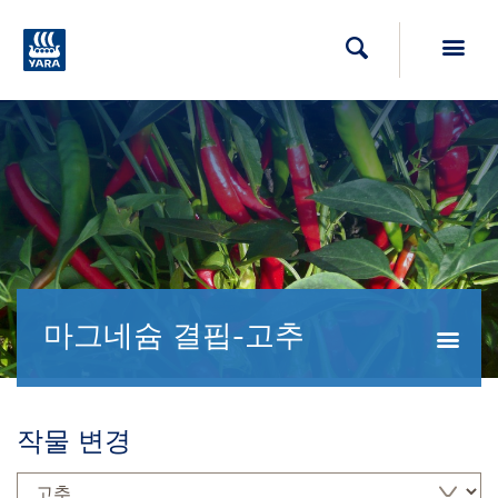
Toggl
검색
마그네슘 결핍-고추
Togg
작물 변경