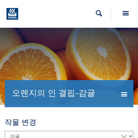
Toggl
검색
오렌지의 인 결핍-감귤
Togg
작물 변경