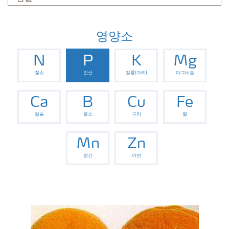
영양소
N
P
K
Mg
질소
인산
칼륨(가리)
마그네슘
Ca
B
Cu
Fe
칼슘
붕소
구리
철
Mn
Zn
망간
아연