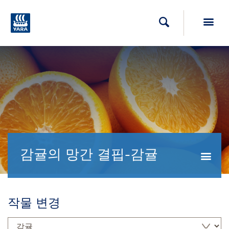
Toggl
검색
감귤의 망간 결핍-감귤
Togg
작물 변경