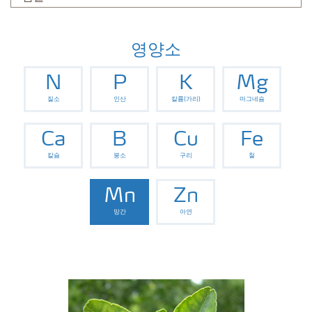
영양소
N
P
K
Mg
질소
인산
칼륨(가리)
마그네슘
Ca
B
Cu
Fe
칼슘
붕소
구리
철
Mn
Zn
망간
아연