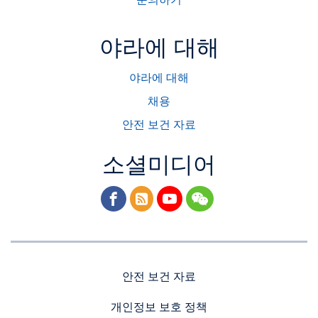
문의하기
이고 신속하고 탁월한 작물의 반응, 황백화현상 방지, 관주
재배시 관막힘 방지의 탁월한 효능을 경험하고 있습니다. 농
야라에 대해
업인의 고품질 다수확 농산물 생산을 돕겠습니다.
야라에 대해
채용
안전 보건 자료
소셜미디어
facebook
rss
youtube
wechat
안전 보건 자료
개인정보 보호 정책