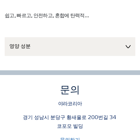
쉽고, 빠르고, 안전하고, 혼합에 탄력적
- 사용이 쉽고, 효과가 신속하며, 양액 조제시 양과 농도조절
이 용이함
- 크리스탈론은 다양한 작물, 토경 및 인공배지, 생육단계별
영양 성분
다양하게 사용할 수 있도록 최적화 된 고품질 관비 제품
- 저장탱크의 수용액 농도 (크리스탈론 100-200kg : 물
1000L) - 작물의 요구도에 따라 저장탱크의 수용액을 추가
로 희석하여 0.2 - 2g/l로 작물에 공급
- 작물의 상태와 요구도에 따라 비료 농도를 조절하는 다양
문의
한 시비가 용이한 탁월한 구성의 조합
야라코리아
우수한 농학 실적- 고품질 다수확 농산물 생산
경기 성남시 분당구 황새울로 200번길 34
- 크리스탈론의 품질은 40년 이상의 현장 경험, 다양한 농학
코포모 빌딩
적 연구 및 사용 농가의 성공적인 결과를 보증합니다. 전세
계 95개국 이상의 농민들이 크리스탈론을 사용하여 효과적