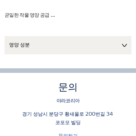
균일한 작물 영양 공급
질소, 인산, 칼륨 모두 한 입자에 함유되어 성분 간 분리 현상
없이 고른 시비 가능
영양 성분
차별화된 영양성분
1. 질소: 질산태질소
■ 작물이 바로 흡수할 수 있는 형태의 질소 공급을 통한 빠른
성장 및 예측 가능한 성장
문의
■ 즉효성: 공기 중으로 증발하거나 토양 내에 흡착되지 않음
야라코리아
■ 고부가가치 작물 또는 대부분의 원예작물이 요구하는 형
태
경기 성남시 분당구 황새울로 200번길 34
■ 작물의 칼륨, 칼슘, 마그네슘, 미량원소와 같은 양이온 흡
코포모 빌딩
수 향상
2. 인산: 오르토인산+폴리인산