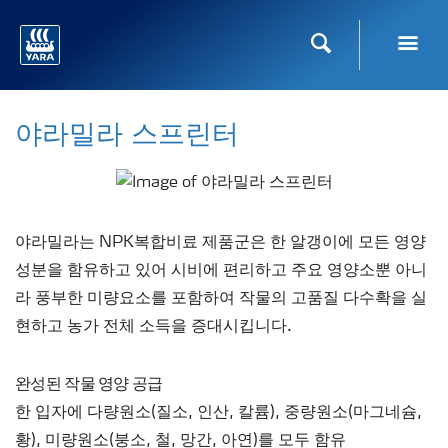
Toggl
검색
야라밀라 스프린터
야라밀라는 NPK복합비료 제품군은 한 알갱이에 모든 영양
성분을 함유하고 있어 시비에 편리하고 주요 영양소뿐 아니
라 풍부한 미량요소를 포함하여 작물의 고품질 다수확을 실
현하고 농가 전체 소득을 증대시킵니다.
완성된 작물 영양 공급
한 입자에 다량원소(질소, 인산, 칼륨), 중량원소(마그네슘,
황), 미량원소(붕소, 철, 망간, 아연)를 모두 함유