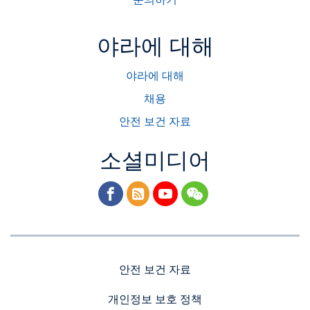
문의하기
■ 수용성 오르토인산과 폴리인산의 조합으로 다양한 토양
환경에서 작물의 인산 흡수 효율성을 증대
야라에 대해
3. 칼륨(가리): 황산칼륨
야라에 대해
■ 황산칼륨을 원료로 사용하여, 염화칼륨 성분을 이용한 제
품보다 염도가 낮아 염류집적 피해가 없음
채용
■ 낮은 염분으로 염분에 저항성이 약한 작물(엽채류, 노지하
안전 보건 자료
우스작물, 양파, 마늘, 사과 등 원예작물)에 적합
4. 풍부한 미량요소
소셜미디어
facebook
rss
youtube
wechat
안전 보건 자료
개인정보 보호 정책