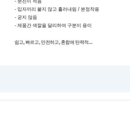
- 분진이 적음
- 입자끼리 붙지 않고 흘러내림 / 분정작용
- 굳지 않음
- 제품간 색깔을 달리하여 구분이 용이
쉽고, 빠르고, 안전하고, 혼합에 탄력적
- 사용이 쉽고, 효과가 신속하며, 양액 조제시 양과 농도
- 크리스탈론은 다양한 작물, 토경 및 인공배지, 생육단
관비 제품
- 야라리바 칼시니트 (고품질 수용성 질산칼슘)를 통해 
- 저장탱크의 수용액 농도 (크리스탈론 100-200kg : 물
용액을 추가로 희석하여 0.2 - 2g/l로 작물에 공급
- 작물의 상태와 요구도에 따라 비료 농도를 조절하는 다
우수한 농학 실적- 고품질 다수확 농산물 생산
- 크리스탈론의 품질은 40년 이상의 현장 경험, 다양한 