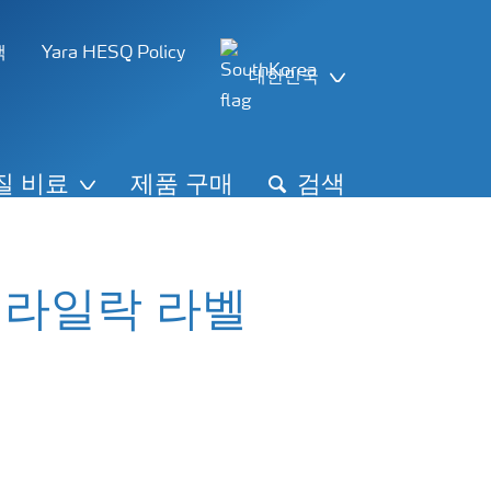
책
Yara HESQ Policy
대한민국
질 비료
제품 구매
검색
 라일락 라벨