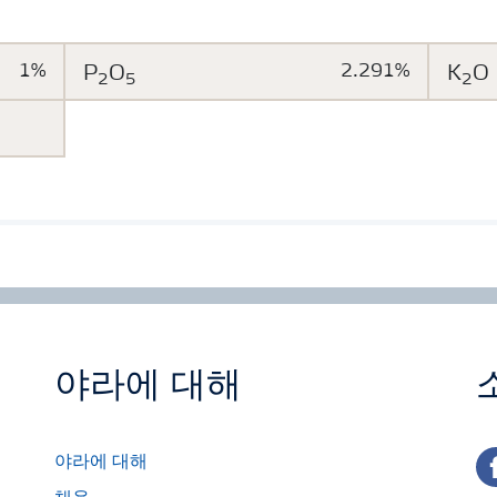
증합니다. 전세계 95개국 이상의 농민들이 크리스탈론
반응, 황백화현상 방지, 관주재배시 관막힘 방지의 탁월
다수확 농산물 생산을 돕겠습니다.
1%
P
O
2.291%
K
O
2
5
2
야라에 대해
fa
야라에 대해