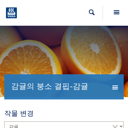
Toggl
검색
감귤의 붕소 결핍-감귤
Togg
작물 변경