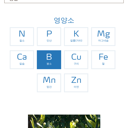
영양소
N
P
K
Mg
질소
인산
칼륨(가리)
마그네슘
Ca
B
Cu
Fe
칼슘
붕소
구리
철
Mn
Zn
망간
아연