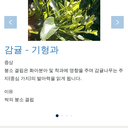
Previous
Next
감귤 - 기형과
증상
붕소 결핍은 화아분아 및 착과에 영향을 주며 감귤나무는 주
지(중심 가지)의 발아력을 읽게 됩니다.
이유
싹의 붕소 결핍