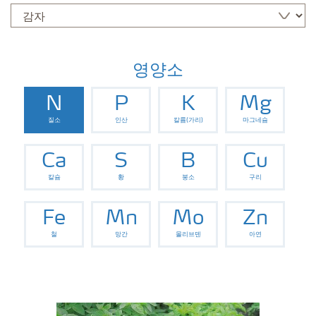
영양소
N
P
K
Mg
질소
인산
칼륨(가리)
마그네슘
Ca
S
B
Cu
칼슘
황
붕소
구리
Fe
Mn
Mo
Zn
철
망간
몰리브덴
아연