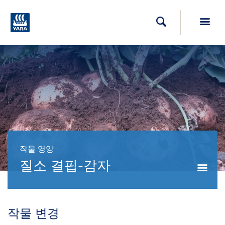
Toggl
검색
작물 영양
질소 결핍-감자
Togg
작물 변경