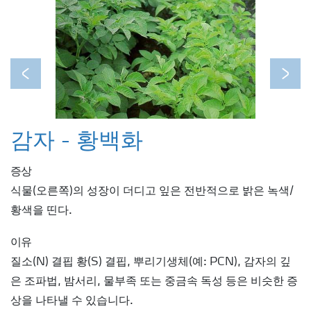
Previous
Next
감자 - 황백화
증상
식물(오른쪽)의 성장이 더디고 잎은 전반적으로 밝은 녹색/
황색을 띤다.
이유
질소(N) 결핍 황(S) 결핍, 뿌리기생체(예: PCN), 감자의 깊
은 조파법, 밤서리, 물부족 또는 중금속 독성 등은 비슷한 증
상을 나타낼 수 있습니다.