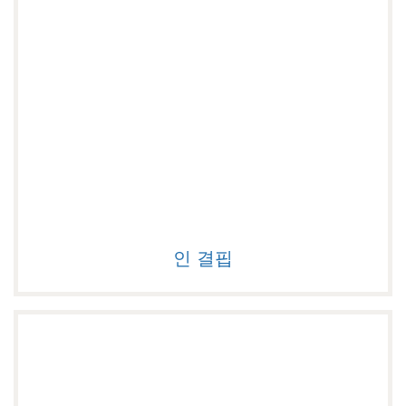
인 결핍
인 결핍