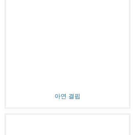
아연 결핍
아연 결핍