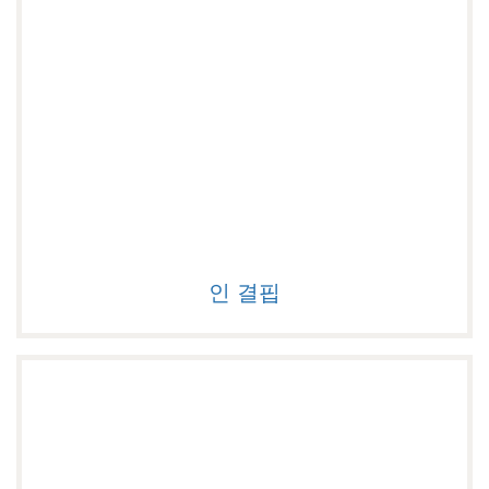
인 결핍
인 결핍