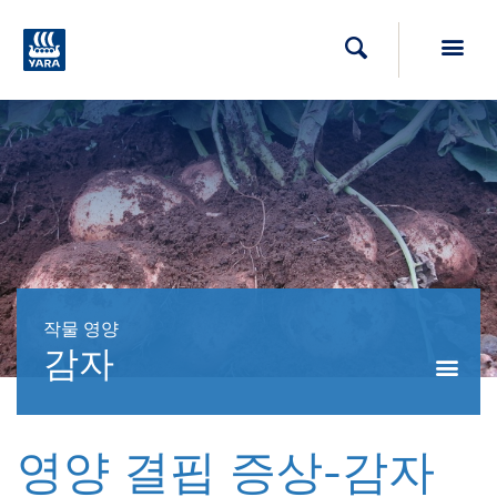
Toggl
검색
작물 영양
감자
Togg
영양 결핍 증상-감자