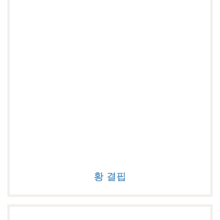
황 결핍
황 결핍