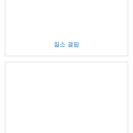
질소 결핍
질소 결핍