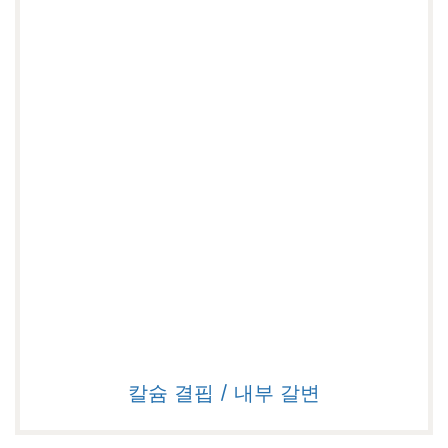
칼슘 결핍 / 내부 갈변
칼슘 결핍 / 내부 갈변