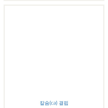
칼슘(ca) 결핍
칼슘(ca) 결핍