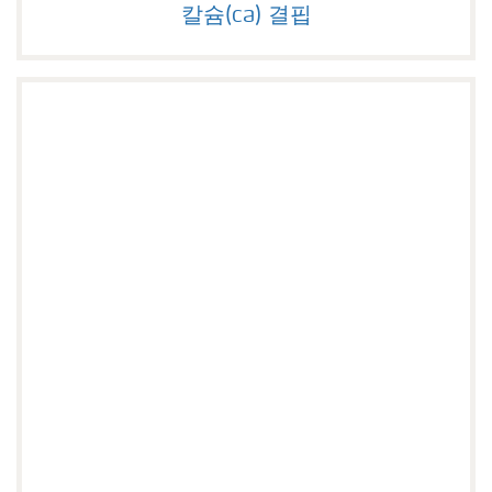
칼슘(ca) 결핍
칼슘(ca) 결핍