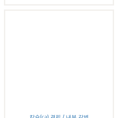
칼슘(ca) 결핍 / 내부 갈변
칼슘(ca) 결핍 / 내부 갈변