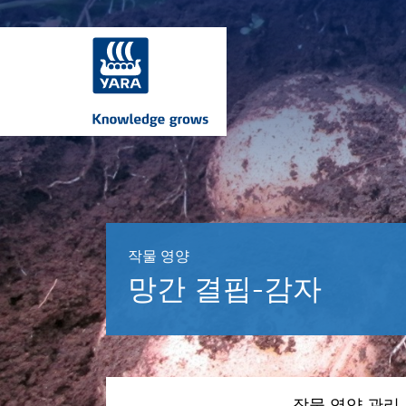
작물 영양
망간 결핍-감자