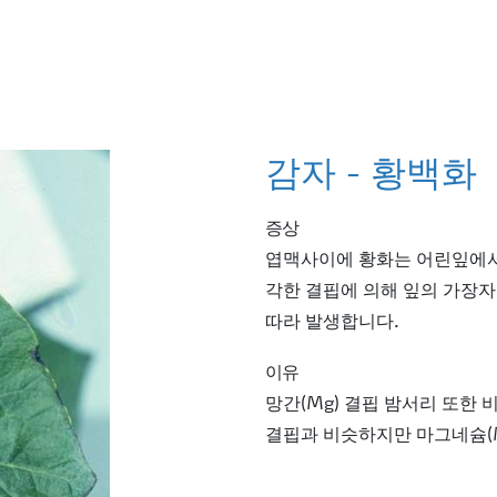
감자 - 황백화
증상
엽맥사이에 황화는 어린잎에서
각한 결핍에 의해 잎의 가장자
따라 발생합니다.
이유
망간(Mg) 결핍 밤서리 또한 
결핍과 비슷하지만 마그네슘(M