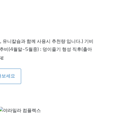
, 유니칼슘과 함께 사용시 추천량 입니다.) 기비
kg 추비(4월말~5월중) : 덩이줄기 형성 직후(출아
kg
아보세요