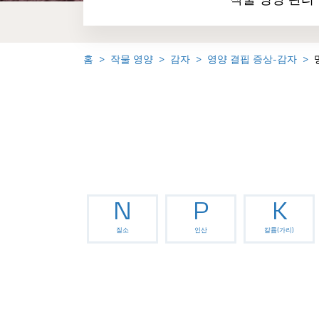
작물 영양 관리
홈
작물 영양
감자
영양 결핍 증상-감자
N
P
K
질소
인산
칼륨(가리)