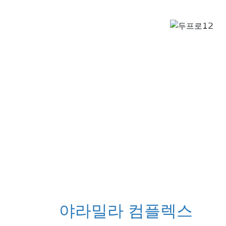
야라밀라 컴플렉스