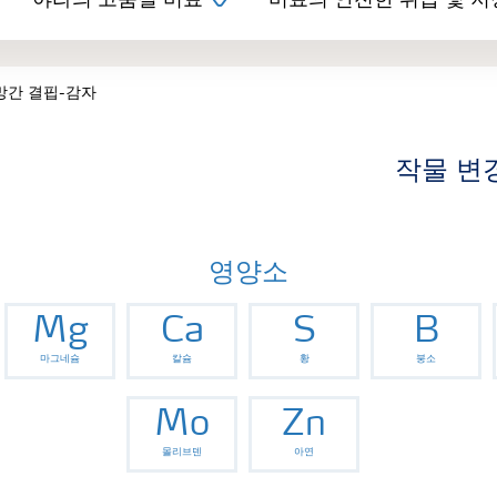
야라의 고품질 비료
비료의 안전한 취급 및 저
망간 결핍-감자
작물 변
영양소
Mg
Ca
S
B
마그네슘
칼슘
황
붕소
Mo
Zn
몰리브덴
아연