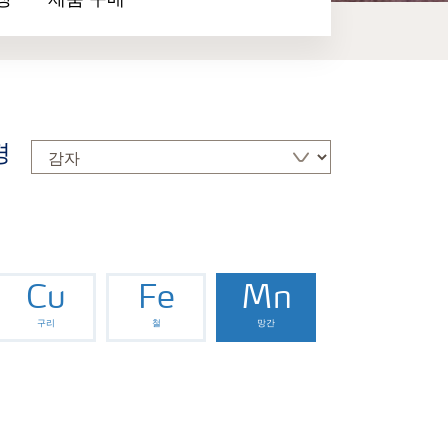
장
제품 구매
경
Cu
Fe
Mn
구리
철
망간