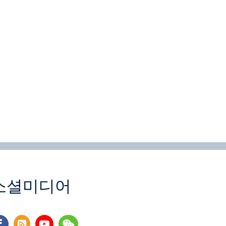
소셜미디어
cebook
rss
youtube
wechat