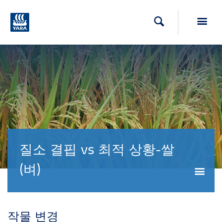
Toggl
검색
질소 결핍 vs 최적 상황-쌀
(벼)
작물 변경