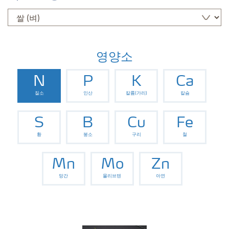
영양소
N
P
K
Ca
질소
인산
칼륨(가리)
칼슘
S
B
Cu
Fe
황
붕소
구리
철
Mn
Mo
Zn
망간
몰리브덴
아연