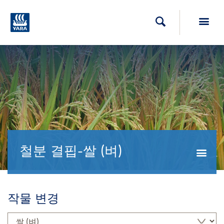
Toggl
검색
철분 결핍-쌀 (벼)
Togg
작물 변경