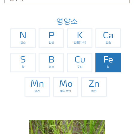
영양소
N
P
K
Ca
질소
인산
칼륨(가리)
칼슘
S
B
Cu
Fe
황
붕소
구리
철
Mn
Mo
Zn
망간
몰리브덴
아연