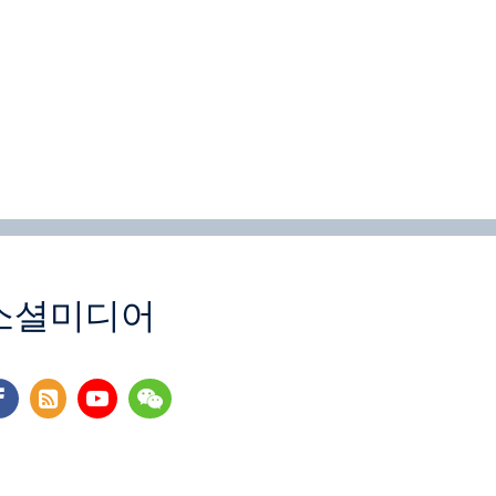
소셜미디어
cebook
rss
youtube
wechat