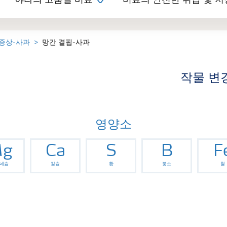
야라의 고품질 비료
비료의 안전한 취급 및 저
 증상-사과
망간 결핍-사과
작물 변
영양소
g
Ca
S
B
F
네슘
칼슘
황
붕소
철