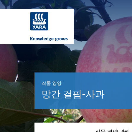
작물 영양
망간 결핍-사과