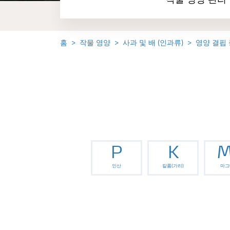
작물 영양 관리
홈
작물 영양
사과 및 배 (인과류)
영양 결핍
P
K
M
인산
칼륨(가리)
마그