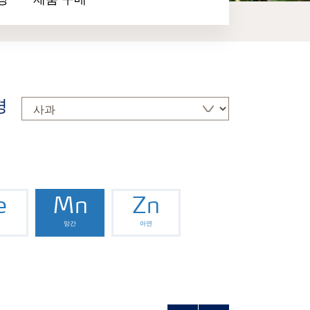
장
제품 구매
경
e
Mn
Zn
망간
아연