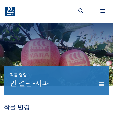
Toggl
검색
작물 영양
인 결핍-사과
작물 변경