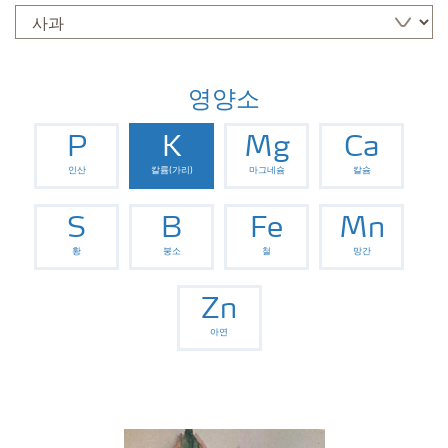
영양소
P
K
Mg
Ca
인산
칼륨(가리)
마그네슘
칼슘
S
B
Fe
Mn
황
붕소
철
망간
Zn
아연