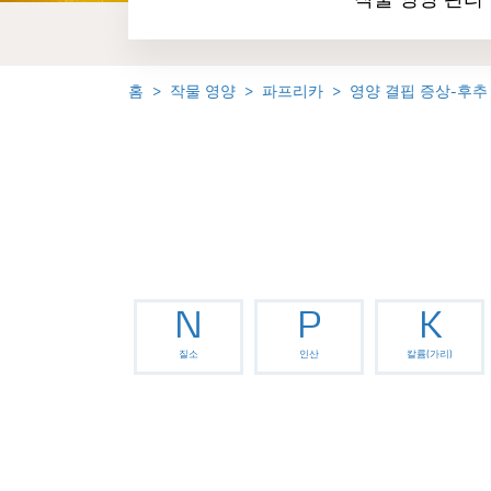
작물 영양 관리
홈
작물 영양
파프리카
영양 결핍 증상-후추
N
P
K
질소
인산
칼륨(가리)