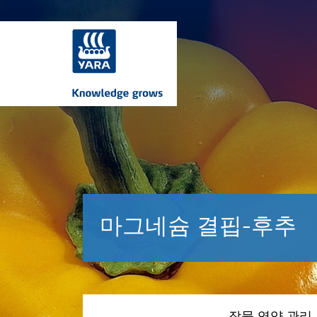
마그네슘 결핍-후추