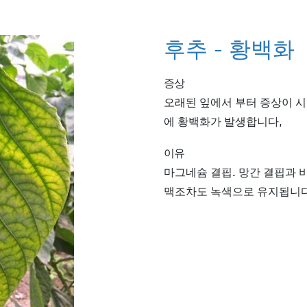
후추 - 황백화
증상
오래된 잎에서 부터 증상이 
에 황백화가 발생합니다,
이유
마그네슘 결핍. 망간 결핍과 
맥조차도 녹색으로 유지됩니다