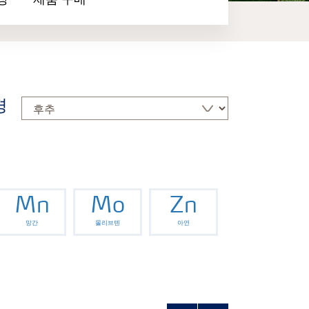
장
제품 구매
경
Mn
Mo
Zn
망간
몰리브덴
아연