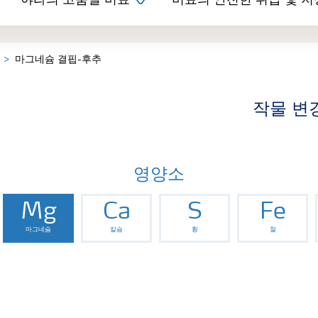
야라의 고품질 비료
비료의 안전한 취급 및 저
마그네슘 결핍-후추
작물 변
영양소
Mg
Ca
S
Fe
마그네슘
칼슘
황
철