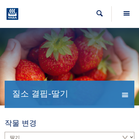
Toggl
검색
질소 결핍-딸기
Togg
작물 변경