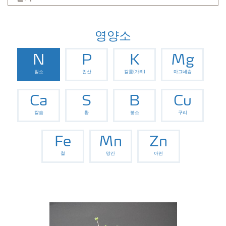
영양소
N
P
K
Mg
질소
인산
칼륨(가리)
마그네슘
Ca
S
B
Cu
칼슘
황
붕소
구리
Fe
Mn
Zn
철
망간
아연