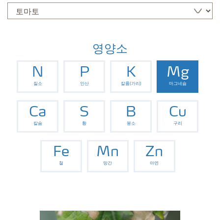
영양소
N
P
K
Mg
질소
인산
칼륨(가리)
마그네슘
Ca
S
B
Cu
칼슘
황
붕소
구리
Fe
Mn
Zn
철
망간
아연