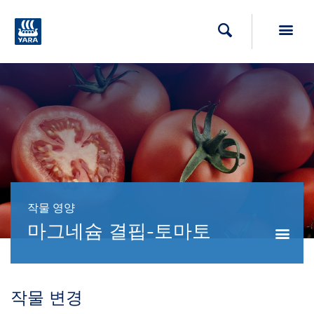
Toggl
검색
작물 영양
마그네슘 결핍-토마토
작물 변경