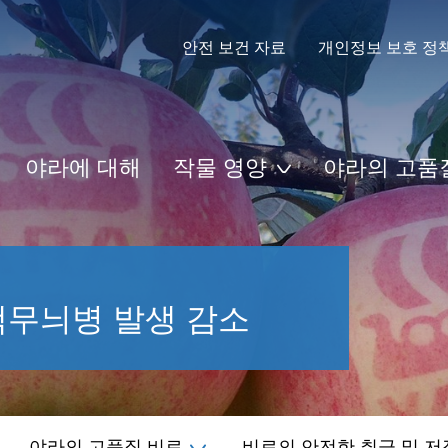
안전 보건 자료
개인정보 보호 정
야라에 대해
작물 영양
야라의 고품
색무늬병 발생 감소