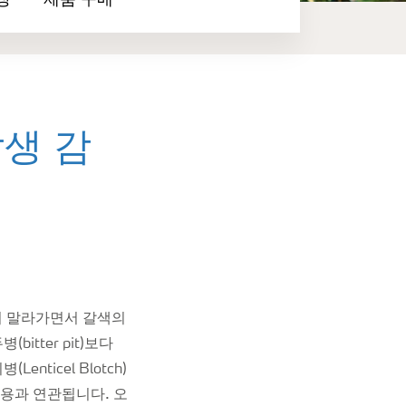
장
제품 구매
생 감
이 말라가면서 갈색의
itter pit)보다
nticel Blotch)
과용과 연관됩니다. 오