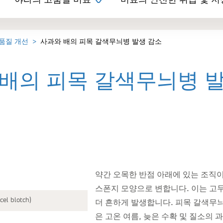
야라의 고품질 비료
비료의 안전한 취급 및 저
 품질 개선
사과와 배의 피목 갈색무늬병 발생 감소
배의 피목 갈색무늬병 발
약간 오목한 반점 아래에 있는 조직
스폰지 모양으로 변합니다. 이는 고두병(b
l blotch)
더 흔하게 발생합니다. 피목 갈색무늬병(Le
은 고온 여름, 늦은 수확 및 질소의 