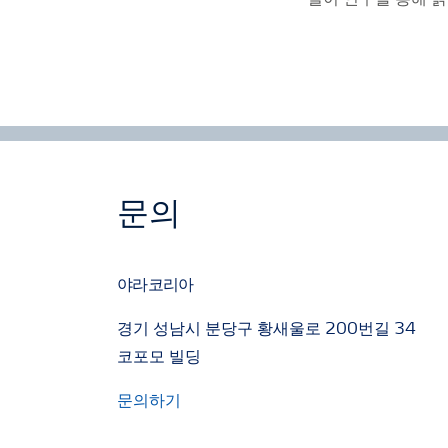
실이 연구를 통해 
문의
야라코리아
경기 성남시 분당구 황새울로 200번길 34
코포모 빌딩
문의하기