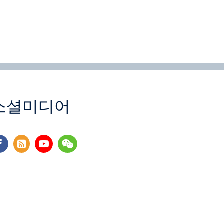
소셜미디어
cebook
rss
youtube
wechat